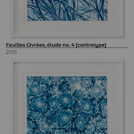
Feuilles Givrées, étude no. 4 [contretype]
2015