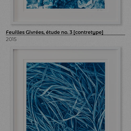
Feuilles Givrées, étude no. 3 [contretype]
2015